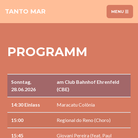
TANTO MAR
MENU
PROGRAMM
Sonntag,
am Club Bahnhof Ehrenfeld
28.06.2026
(CBE)
14:30 Einlass
Maracatu Colônia
15:00
Regional do Reno (Choro)
15:45
Giovani Pereira (feat. Paul