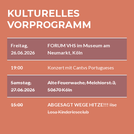
KULTURELLES
VORPROGRAMM
Freitag,
FORUM VHS im Museum am
26.06.2026
Neumarkt, Köln
19:00
Konzert mit Cantvs Portugueses
Samstag,
Alte Feuerwache, Melchiorst.3,
27.06.2026
50670 Köln
15:00
ABGESAGT WEGE HITZE!!!
Ilse
Losa Kinderleseclub